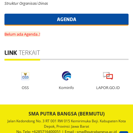
Struktur Organisasi Dinas
AGENDA
Belum ada Agenda..!
LINK
TERKAIT
OSS
Kominfo
LAPOR.GO.ID
SMA PUTRA BANGSA (BERMUTU)
Jalan Kedondong No. 3 RT 001 RW 015 Kemirimuka Beji. Kabupaten Kota
Depok, Provinsi: Jawa Barat
No. Telp: +6285716400051 | Email : sma@putrabangsa.ac.id