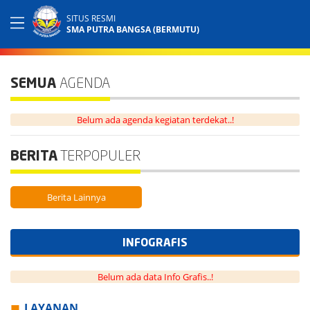
SITUS RESMI
SMA PUTRA BANGSA (BERMUTU)
SEMUA
AGENDA
Belum ada agenda kegiatan terdekat..!
BERITA
TERPOPULER
Berita Lainnya
INFOGRAFIS
Belum ada data Info Grafis..!
LAYANAN